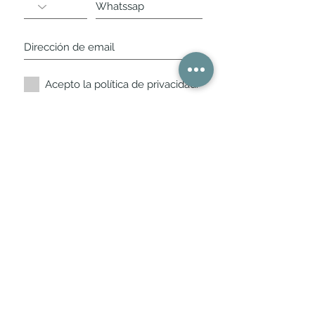
Acepto la política de privacidad.
Suscríbete ahora
Nuestros horarios de
tienda
L,
M, X, J, V: de 10.30 a 20.30hs
Sábados
: 11 a 14 y de 16 a 19hs
Los encontraras siempre actualizados en
la ficha de Google