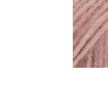
Tomar en consideración que lo
otra, de la misma forma que l
tinte al otro.