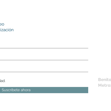
Nues
reo
tie
ización
L,
M, X,
Sábad
Los en
la fich
Móvil 
bichus
Benito
dad.
Metro
Suscríbete ahora