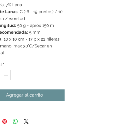
da, 7% Lana
de Lanas:
C (16 - 19 puntos) / 10
ran / worsted
ongitud:
50 g = aprox 150 m
recomendada:
5 mm
a:
10 x 10 cm = 17 p x 22 hileras
 mano, max 30°C/Secar en
tal
d
*
Agregar al carrito