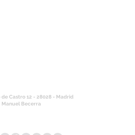
tros horarios de
nda
 J, V: de 10.30 a 20.30hs
os
: 11 a 14 y de 16 a 19hs
contraras siempre actualizados en
a de Google
/ WhatsApp
+34 675 975 675
.es@gmail.com
 de Castro 12 - 28028 - Madrid
: Manuel Becerra