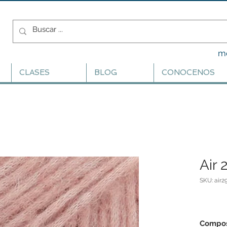
m
CLASES
BLOG
CONOCENOS
Air 
SKU: air2
Compos