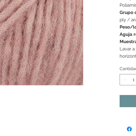
Poliami
Grupo 
ply / a
Peso/l
Aguja 
Muestr
Lavar a
horizon
Cantida
s colores mostrados pueden variar de una pantalla a la
as tonalidades pueden variar ligeramente de un lote de