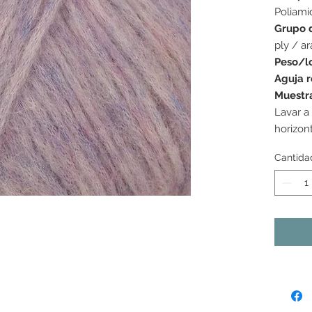
Poliami
Grupo 
ply / a
Peso/l
Aguja 
Muestr
Lavar a
horizon
Cantida
s colores mostrados pueden variar de una pantalla a la
as tonalidades pueden variar ligeramente de un lote de