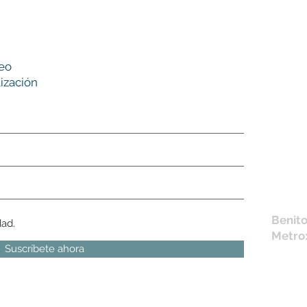
Nues
reo
tie
ización
L,
M, X,
Sábad
Los en
la fich
Móvil 
bichus
Benito
dad.
Metro
Suscríbete ahora