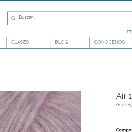
m
CLASES
BLOG
CONOCENOS
Air 
SKU: air1
Compos