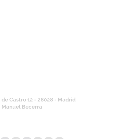
tros horarios de
nda
 J, V: de 10.30 a 20.30hs
os
: 11 a 14 y de 16 a 19hs
contraras siempre actualizados en
a de Google
/ WhatsApp
+34 675 975 675
.es@gmail.com
 de Castro 12 - 28028 - Madrid
: Manuel Becerra