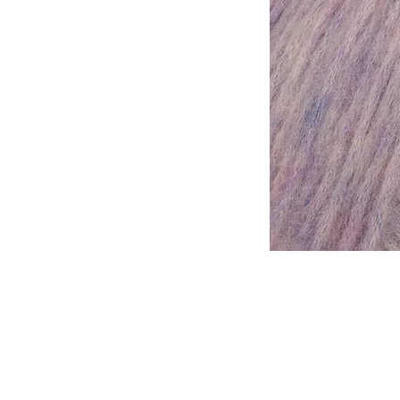
Tomar en consideración que lo
otra, de la misma forma que l
tinte al otro.