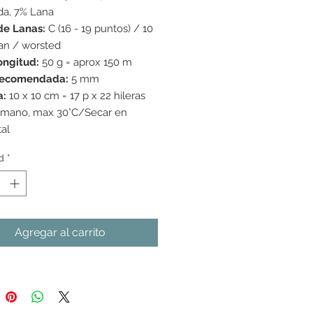
da, 7% Lana
de Lanas:
C (16 - 19 puntos) / 10
ran / worsted
ongitud:
50 g = aprox 150 m
recomendada:
5 mm
a:
10 x 10 cm = 17 p x 22 hileras
 mano, max 30°C/Secar en
tal
d
*
Agregar al carrito