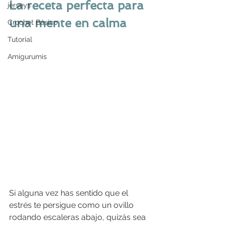
La receta perfecta para 
jerseys
una mente en calma
Crochet Básico
Tutorial
Amigurumis
Si alguna vez has sentido que el 
estrés te persigue como un ovillo 
rodando escaleras abajo, quizás sea 