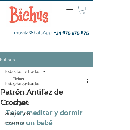
móvil/WhatsApp
+34 675 975 675
Entrada
Todas las entradas
Bichus
Todas las entradas
3 min de lectura
Patrón Antifaz de
lanasdrops
Crochet
patron-gratis
Tejer, meditar y dormir 
bebés y niños
como un bebé
accesorios