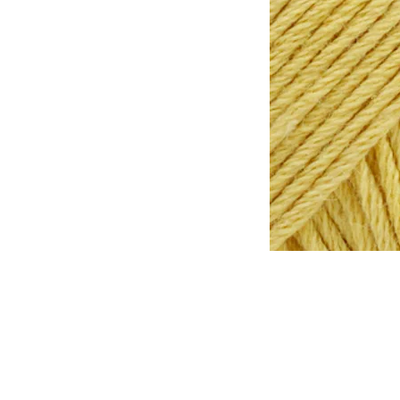
Tomar en consideración que lo
otra, de la misma forma que l
tinte al otro.