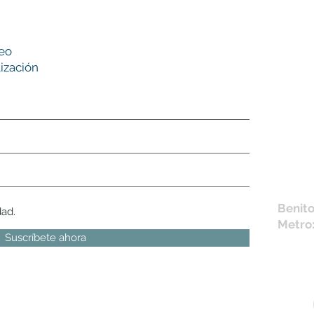
Nues
reo
tie
ización
L,
M, X,
Sábad
Los en
la fich
Móvil 
bichus
Benito
dad.
Metro
Suscríbete ahora