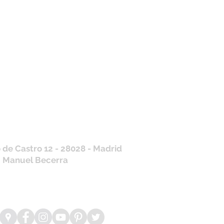
tros horarios de
nda
 J, V: de 10.30 a 20.30hs
os
: 11 a 14 y de 16 a 19hs
contraras siempre actualizados en
a de Google
/ WhatsApp
+34 675 975 675
.es@gmail.com
 de Castro 12 - 28028 - Madrid
: Manuel Becerra