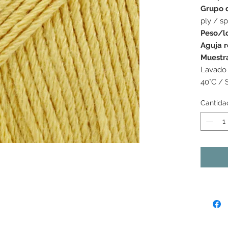
Grupo 
ply / sp
Peso/l
Aguja 
Muestr
Lavado 
40°C / 
Cantida
s colores mostrados pueden variar de una pantalla a la
as tonalidades pueden variar ligeramente de un lote de