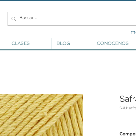
m
CLASES
BLOG
CONOCENOS
Safr
SKU: safr
Compos