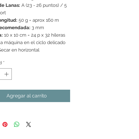
de Lanas:
A (23 - 26 puntos) / 5
ort
ongitud:
50 g = aprox 160 m
recomendada:
3 mm
a:
10 x 10 cm = 24 p x 32 hileras
a máquina en el ciclo delicado
Secar en horizontal
d
*
Agregar al carrito