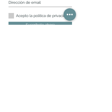
Acepto la política de privacidad.
Suscríbete ahora
Nuestros horarios de
tienda
L,
M, X, J, V: de 10.30 a 20.30hs
Sábados
: 11 a 14 y de 16 a 19hs
Los encontraras siempre actualizados en
la ficha de Google
Móvil / WhatsApp
+34 675 975 675
bichus.es@gmail.com
Benito de Castro
12 - 28028
- Madrid