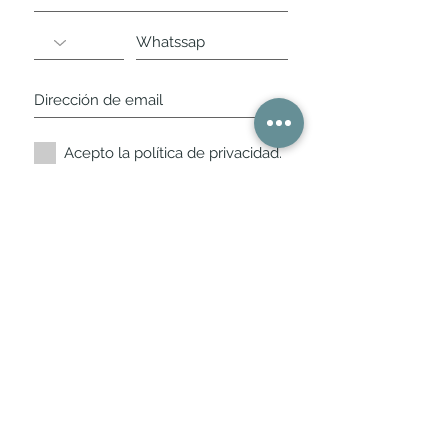
Acepto la política de privacidad.
Suscríbete ahora
Nuestros horarios de
tienda
L,
M, X, J, V: de 10.30 a 20.30hs
Sábados
: 11 a 14 y de 16 a 19hs
Los encontraras siempre actualizados en
la ficha de Google