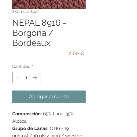
SKU: nepal8916
NEPAL 8916 -
Borgoña /
Bordeaux
Precio
2,60 €
Cantidad
*
Agregar al carrito
Composición:
65% Lana, 35%
Alpaca
Grupo de Lanas:
C (16 - 19
puntos) / 10 ply / aran / worsted