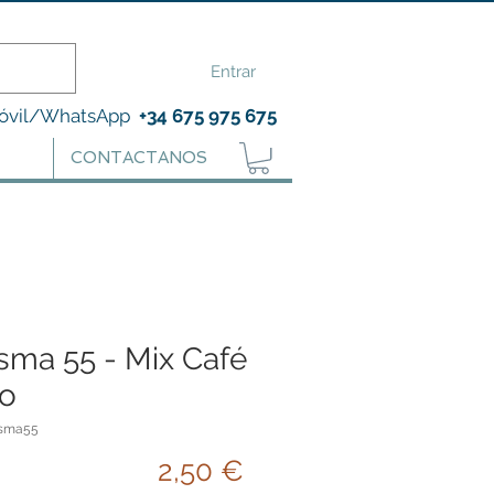
Entrar
óvil/WhatsApp
+34 675 975 675
CONTACTANOS
sma 55 - Mix Café
ro
isma55
Precio
2,50 €