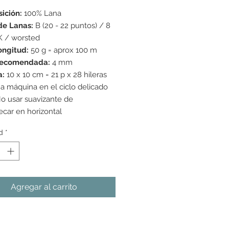
ición:
100% Lana
de Lanas:
B (20 - 22 puntos) / 8
K / worsted
ongitud:
50 g = aprox 100 m
recomendada:
4 mm
a:
10 x 10 cm = 21 p x 28 hileras
a máquina en el ciclo delicado
o usar suavizante de
ecar en horizontal
d
*
Agregar al carrito