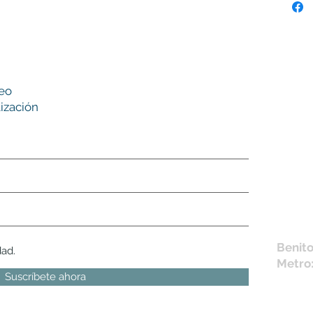
Nues
reo
tie
ización
L,
M, X,
Sábad
Los en
la fich
Móvil 
bichus
Benito
dad.
Metro
Suscríbete ahora