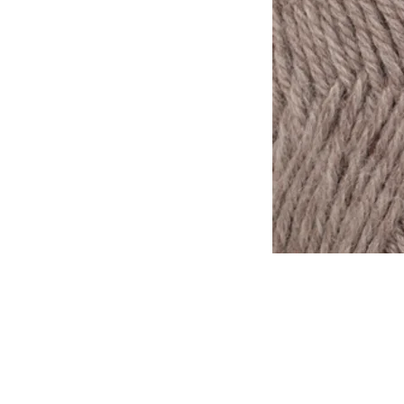
Tomar en consideración que lo
otra, de la misma forma que l
tinte al otro.