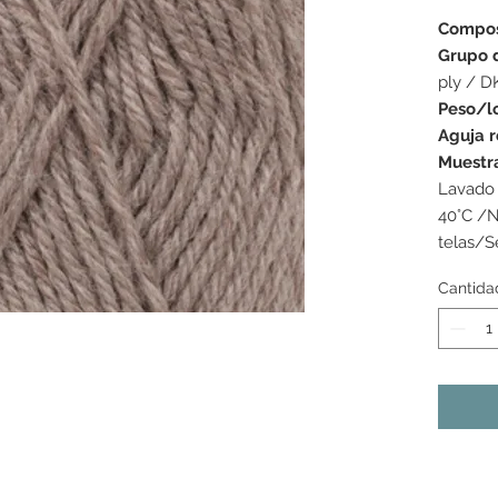
Compos
Grupo 
ply / D
Peso/l
Aguja 
Muestr
Lavado 
40°C /N
telas/S
Cantida
s colores mostrados pueden variar de una pantalla a la
as tonalidades pueden variar ligeramente de un lote de