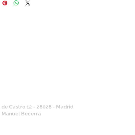
tros horarios de
nda
 J, V: de 10.30 a 20.30hs
os
: 11 a 14 y de 16 a 19hs
contraras siempre actualizados en
a de Google
/ WhatsApp
+34 675 975 675
.es@gmail.com
 de Castro 12 - 28028 - Madrid
: Manuel Becerra