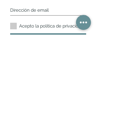
Acepto la política de privacidad.
Suscríbete ahora
Nuestros horarios de
tienda
L,
M, X, J, V: de 10.30 a 20.30hs
Sábados
: 11 a 14 y de 16 a 19hs
Los encontraras siempre actualizados en
la ficha de Google
Móvil / WhatsApp
+34 675 975 675
bichus.es@gmail.com