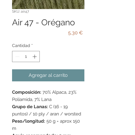
SKU: air47
Air 47 - Orégano
Precio
5,30 €
Cantidad
*
Agregar al carrito
Composición:
70% Alpaca, 23%
Poliamida, 7% Lana
Grupo de Lanas:
C (16 - 19
puntos) / 10 ply / aran / worsted
Peso/longitud:
50 g = aprox 150
m