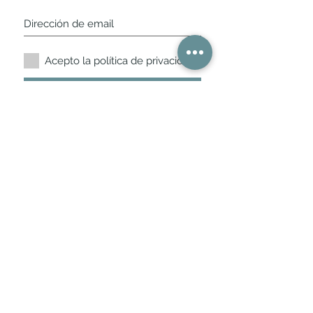
Acepto la política de privacidad.
Suscríbete ahora
Nuestros horarios de
tienda
L,
M, X, J, V: de 10.30 a 20.30hs
Sábados
: 11 a 14 y de 16 a 19hs
Los encontraras siempre actualizados en
la ficha de Google
Móvil / WhatsApp
+34 675 975 675
bichus.es@gmail.com