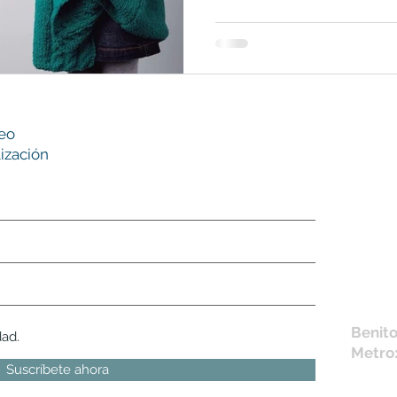
Nues
reo
tie
ización
L,
M, X,
Sábad
Los en
la fich
Móvil 
bichus
Benito
dad.
Metro
Suscríbete ahora