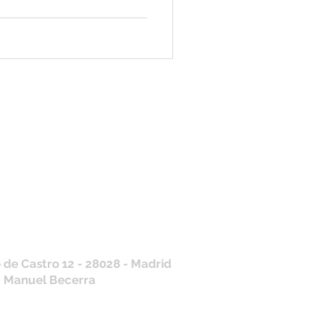
tros horarios de
nda
 J, V: de 10.30 a 20.30hs
os
: 11 a 14 y de 16 a 19hs
contraras siempre actualizados en
a de Google
/ WhatsApp
+34 675 975 675
.es@gmail.com
 de Castro 12 - 28028 - Madrid
: Manuel Becerra