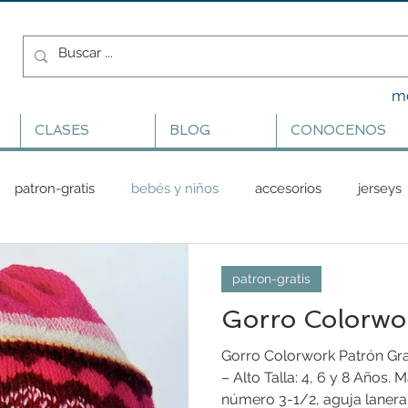
m
CLASES
BLOG
CONOCENOS
patron-gratis
bebés y niños
accesorios
jerseys
patron-gratis
Gorro Colorwo
Gorro Colorwork Patrón Grat
– Alto Talla: 4, 6 y 8 Años. 
número 3-1/2, aguja lanera.